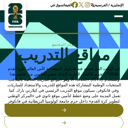
الإنجليزية / الفرنسية
الفيفا
تسوق في
مركز المجتمع
مواقع التدريب
في الوقت الذي تستعد فيه فانكوفر لاستضافة كأس العالم لكرة القدم
2026™، تجري الأعمال الجارية لإعداد عنصر أساسي من عناصر هذا
الحدث، ألا وهو «مواقع التدريب الخاصة بالملاعب» (VSTS). وتستخدم
المنتخبات الوطنية المشاركة هذه المواقع للتدريب والاستعداد للمباريات.
وفي فانكوفر، سيكون موقع التدريب الرئيسي في كيلارني بارك. كما
تعمل المدينة على وضع خطط لتأمين موقع ثانوي في «المركز الوطني
لتطوير كرة القدم» داخل حرم جامعة كولومبيا البريطانية في فانكوفر.