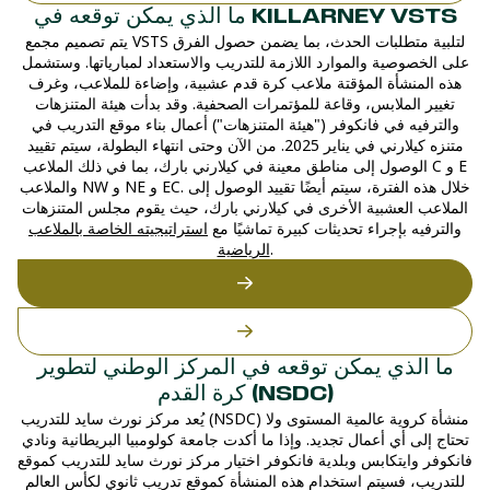
ما الذي يمكن توقعه في KILLARNEY VSTS
يتم تصميم مجمع VSTS لتلبية متطلبات الحدث، بما يضمن حصول الفرق
على الخصوصية والموارد اللازمة للتدريب والاستعداد لمبارياتها. وستشمل
هذه المنشأة المؤقتة ملاعب كرة قدم عشبية، وإضاءة للملاعب، وغرف
تغيير الملابس، وقاعة للمؤتمرات الصحفية. وقد بدأت هيئة المتنزهات
والترفيه في فانكوفر ("هيئة المتنزهات") أعمال بناء موقع التدريب في
متنزه كيلارني في يناير 2025. من الآن وحتى انتهاء البطولة، سيتم تقييد
الوصول إلى مناطق معينة في كيلارني بارك، بما في ذلك الملاعب C و E
والملاعب NW و NE و EC. خلال هذه الفترة، سيتم أيضًا تقييد الوصول إلى
الملاعب العشبية الأخرى في كيلارني بارك، حيث يقوم مجلس المتنزهات
والترفيه بإجراء تحديثات كبيرة تماشيًا مع
استراتيجيته الخاصة بالملاعب
.
الرياضية
ما الذي يمكن توقعه في المركز الوطني لتطوير
كرة القدم (NSDC)
يُعد مركز نورث سايد للتدريب (NSDC) منشأة كروية عالمية المستوى ولا
تحتاج إلى أي أعمال تجديد. وإذا ما أكدت جامعة كولومبيا البريطانية ونادي
فانكوفر وايتكابس وبلدية فانكوفر اختيار مركز نورث سايد للتدريب كموقع
للتدريب، فسيتم استخدام هذه المنشأة كموقع تدريب ثانوي لكأس العالم