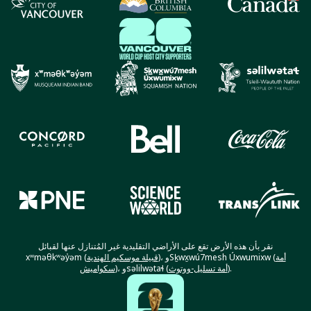
نقر بأن هذه الأرض تقع على الأراضي التقليدية غير المُتنازل عنها لقبائل
أمة
)، وSḵwx̱wú7mesh Úxwumixw (
قبيلة موسكيم الهندية
xʷməθkʷəy̓əm (
).
أمة تسليل-ووتوث
)، وsəlilwətaɬ (
سكواميش