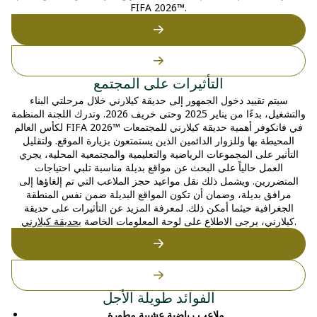
FIFA 2026™.
التأثيرات على المجتمع
سيتم تقييد دخول الجمهور إلى حديقة كيلارني خلال مرحلتي البناء
والتشغيل، بدءًا من يناير 2025 وحتى خريف 2026. وتدرك اللجنة المنظمة
لكأس العالم FIFA 2026™ في فانكوفر أهمية حديقة كيلارني للمجتمعات
المحيطة بها وللزوار الدائمين الذين يستمتعون بزيارة الموقع. ولتقليل
التأثير على المجموعات الرياضية والتعليمية والمجتمعية المحلية، يجري
العمل حالياً على البحث عن مواقع بديلة مناسبة تلبي احتياجات
المتضررين. ويشمل ذلك نقل مواعيد حجز الملاعب التي تم إلغاؤها إلى
مرافق بديلة، وضمان أن تكون المواقع البديلة ضمن نفس المنطقة
الجغرافية حيثما أمكن ذلك. لمعرفة المزيد عن التأثيرات على حديقة
.
كيلارني، يرجى الاطلاع على لوحة المعلومات الخاصة
بحديقة كيلارني
الفوائد طويلة الأجل
ملاعب رياضية عشبية مطورة