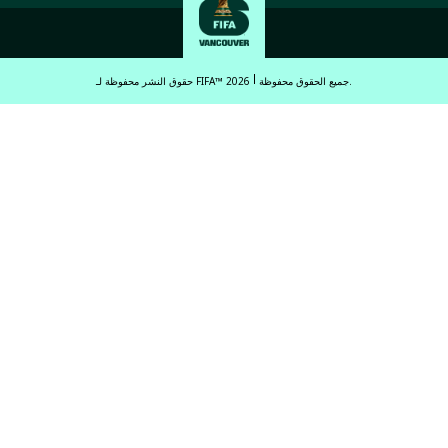
جميع الحقوق محفوظة.
حقوق النشر محفوظة لـ FIFA™ 2026
English
Français (French)
Español Latinoamericano
ਪੰਜਾਬੀ (Punjabi)
中文 (繁體)
中文 (简体)
العربية (Arabic)